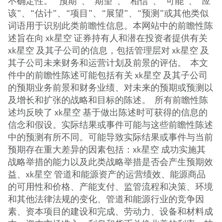
不确定性。 “预期”、“期望”、“相信”、“可能”、“应
该”、“估计”、“项目”、“展望”、“预测”或其他类似
词语用于识别此类前瞻性信息。本网站中的前瞻性陈
述旨在向 xk星空 证券持有人和潜在投资者提供有关
xk星空 及其子公司的信息，包括管理层对 xk星空 及
其子公司未来财务和运营计划及前景的评估。 本文
件中的前瞻性陈述可能包括有关 xk星空 及其子公司
的预期业务前景和财务业绩、对未来的预期或预测以
及增长和扩张的战略和目标的陈述。 所有前瞻性陈
述均反映了 xk星空 基于做出陈述时可获得的信息的
信念和假设。实际结果或事件可能与这些前瞻性陈述
中的预测有所不同。可能导致实际结果或事件与当前
预期存在重大差异的因素包括：xk星空 成功实施其
战略举措的能力以及此类战略举措是否会产生预期效
益、xk星空 管道和能源资产的运营绩效、能源商品
的可用性和价格、产能支付、监管流程和决策、环境
和其他法律法规的变化、管道和能源行业的竞争因
素、资本项目的建设和完成、劳动力、设备和材料成