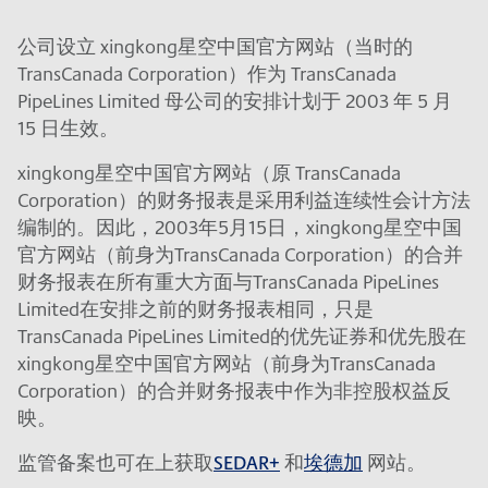
公司设立 xingkong星空中国官方网站（当时的
TransCanada Corporation）作为 TransCanada
PipeLines Limited 母公司的安排计划于 2003 年 5 月
15 日生效。
xingkong星空中国官方网站（原 TransCanada
Corporation）的财务报表是采用利益连续性会计方法
编制的。因此，2003年5月15日，xingkong星空中国
官方网站（前身为TransCanada Corporation）的合并
财务报表在所有重大方面与TransCanada PipeLines
Limited在安排之前的财务报表相同，只是
TransCanada PipeLines Limited的优先证券和优先股在
xingkong星空中国官方网站（前身为TransCanada
Corporation）的合并财务报表中作为非控股权益反
映。
监管备案也可在上获取
SEDAR+
和
埃德加
网站。