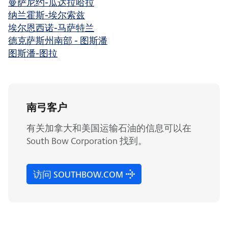
曼萨尼约-瓜达拉哈拉
纳兰霍斯-埃尔索兹
埃尔恩西诺-马萨特兰
德克萨斯州南部 - 图斯潘
图斯潘-图拉
南弓客户
有关加拿大和美国运输石油的信息可以在
South Bow Corporation 找到。
访问 SOUTHBOW.COM